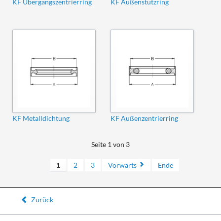
KF Übergangszentrierring
KF Außenstützring
KF Metalldichtung
KF Außenzentrierring
Seite 1 von 3
1
2
3
Vorwärts
Ende
Zurück