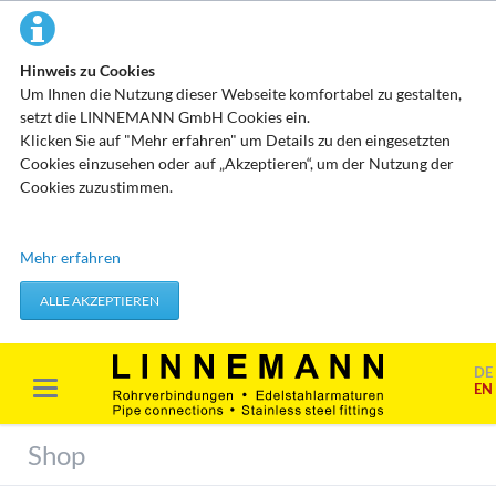
Hinweis zu Cookies
Um Ihnen die Nutzung dieser Webseite komfortabel zu gestalten,
setzt die LINNEMANN GmbH Cookies ein.
Klicken Sie auf "Mehr erfahren" um Details zu den eingesetzten
Cookies einzusehen oder auf „Akzeptieren“, um der Nutzung der
Cookies zuzustimmen.
Technisch erforderliche Cookies
Mehr erfahren
Diese Cookies speichern keine personenbezogenen Daten. Sie
werden verwendet um von Ihnen getätigte Aktionen, wie etwa das
ALLE AKZEPTIEREN
Festlegen Ihrer Datenschutzeinstellungen zu übernehmen.
Erforderliche Cookies akzeptieren
DE
EN
Marketing & Analyse
Beim Besuch unserer Website kann Ihr Surf-Verhalten statistisch
Shop
ausgewertet werden. Das geschieht vor allem mit Cookies und mit
sogenannten Analyseprogrammen. Die Analyse Ihres Surf-