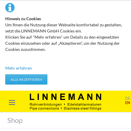
Hinweis zu Cookies
Um Ihnen die Nutzung dieser Webseite komfortabel zu gestalten,
setzt die LINNEMANN GmbH Cookies ein.
Klicken Sie auf "Mehr erfahren" um Details zu den eingesetzten
Cookies einzusehen oder auf „Akzeptieren“, um der Nutzung der
Cookies zuzustimmen.
Technisch erforderliche Cookies
Mehr erfahren
Diese Cookies speichern keine personenbezogenen Daten. Sie
werden verwendet um von Ihnen getätigte Aktionen, wie etwa das
ALLE AKZEPTIEREN
Festlegen Ihrer Datenschutzeinstellungen zu übernehmen.
Erforderliche Cookies akzeptieren
DE
EN
Marketing & Analyse
Beim Besuch unserer Website kann Ihr Surf-Verhalten statistisch
Shop
ausgewertet werden. Das geschieht vor allem mit Cookies und mit
sogenannten Analyseprogrammen. Die Analyse Ihres Surf-