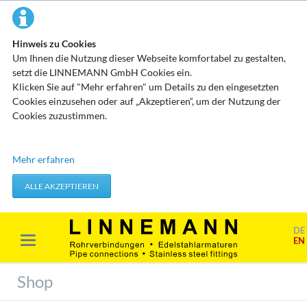
Hinweis zu Cookies
Um Ihnen die Nutzung dieser Webseite komfortabel zu gestalten,
setzt die LINNEMANN GmbH Cookies ein.
Klicken Sie auf "Mehr erfahren" um Details zu den eingesetzten
Cookies einzusehen oder auf „Akzeptieren“, um der Nutzung der
Cookies zuzustimmen.
Technisch erforderliche Cookies
Mehr erfahren
Diese Cookies speichern keine personenbezogenen Daten. Sie
werden verwendet um von Ihnen getätigte Aktionen, wie etwa das
ALLE AKZEPTIEREN
Festlegen Ihrer Datenschutzeinstellungen zu übernehmen.
Erforderliche Cookies akzeptieren
DE
EN
Marketing & Analyse
Beim Besuch unserer Website kann Ihr Surf-Verhalten statistisch
Shop
ausgewertet werden. Das geschieht vor allem mit Cookies und mit
sogenannten Analyseprogrammen. Die Analyse Ihres Surf-