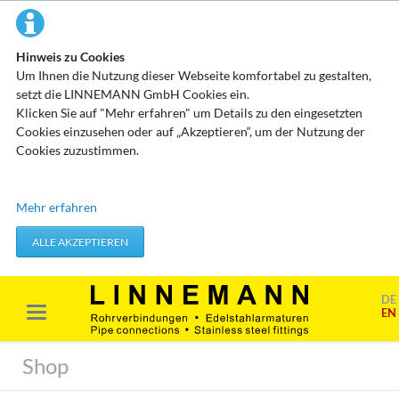
Hinweis zu Cookies
Um Ihnen die Nutzung dieser Webseite komfortabel zu gestalten,
setzt die LINNEMANN GmbH Cookies ein.
Klicken Sie auf "Mehr erfahren" um Details zu den eingesetzten
Cookies einzusehen oder auf „Akzeptieren“, um der Nutzung der
Cookies zuzustimmen.
Technisch erforderliche Cookies
Mehr erfahren
Diese Cookies speichern keine personenbezogenen Daten. Sie
werden verwendet um von Ihnen getätigte Aktionen, wie etwa das
ALLE AKZEPTIEREN
Festlegen Ihrer Datenschutzeinstellungen zu übernehmen.
Erforderliche Cookies akzeptieren
DE
EN
Marketing & Analyse
Beim Besuch unserer Website kann Ihr Surf-Verhalten statistisch
Shop
ausgewertet werden. Das geschieht vor allem mit Cookies und mit
sogenannten Analyseprogrammen. Die Analyse Ihres Surf-