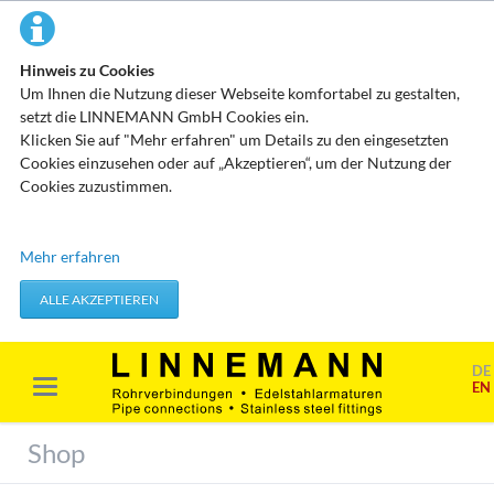
Hinweis zu Cookies
Um Ihnen die Nutzung dieser Webseite komfortabel zu gestalten,
setzt die LINNEMANN GmbH Cookies ein.
Klicken Sie auf "Mehr erfahren" um Details zu den eingesetzten
Cookies einzusehen oder auf „Akzeptieren“, um der Nutzung der
Cookies zuzustimmen.
Technisch erforderliche Cookies
Mehr erfahren
Diese Cookies speichern keine personenbezogenen Daten. Sie
werden verwendet um von Ihnen getätigte Aktionen, wie etwa das
ALLE AKZEPTIEREN
Festlegen Ihrer Datenschutzeinstellungen zu übernehmen.
Erforderliche Cookies akzeptieren
DE
EN
Marketing & Analyse
Beim Besuch unserer Website kann Ihr Surf-Verhalten statistisch
Shop
ausgewertet werden. Das geschieht vor allem mit Cookies und mit
sogenannten Analyseprogrammen. Die Analyse Ihres Surf-