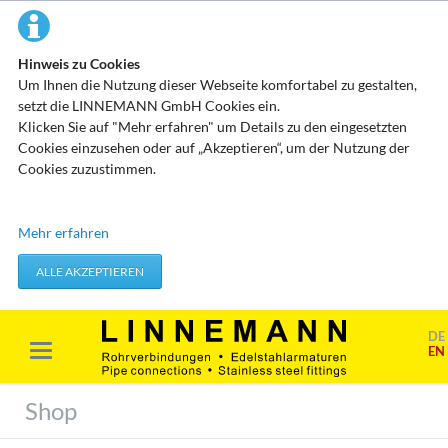
Hinweis zu Cookies
Um Ihnen die Nutzung dieser Webseite komfortabel zu gestalten,
setzt die LINNEMANN GmbH Cookies ein.
Klicken Sie auf "Mehr erfahren" um Details zu den eingesetzten
Cookies einzusehen oder auf „Akzeptieren“, um der Nutzung der
Cookies zuzustimmen.
Technisch erforderliche Cookies
Mehr erfahren
Diese Cookies speichern keine personenbezogenen Daten. Sie
werden verwendet um von Ihnen getätigte Aktionen, wie etwa das
ALLE AKZEPTIEREN
Festlegen Ihrer Datenschutzeinstellungen zu übernehmen.
Erforderliche Cookies akzeptieren
DE
EN
Marketing & Analyse
Beim Besuch unserer Website kann Ihr Surf-Verhalten statistisch
Shop
ausgewertet werden. Das geschieht vor allem mit Cookies und mit
sogenannten Analyseprogrammen. Die Analyse Ihres Surf-