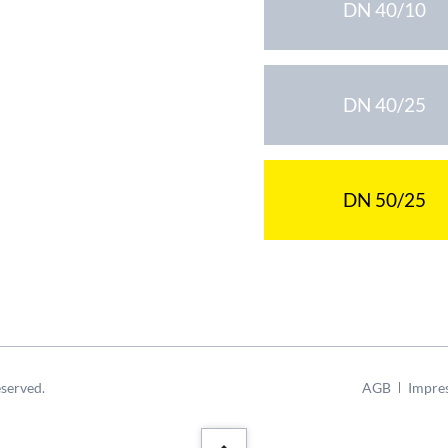
DN 40/10
DN 40/25
DN 50/25
Navigation
served.
AGB
Impre
überspringen