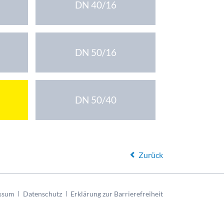
DN 40/16
DN 50/16
DN 50/40
Zurück
ssum
Datenschutz
Erklärung zur Barrierefreiheit