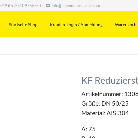
+49 (0) 7071 97555-0
info@linnemann-online.com
Startseite Shop
Kunden-Login / Anmeldung
Warenkorb
KF Reduziers
Artikelnummer: 130
Größe:
DN 50/25
Material:
AISI304
A: 75