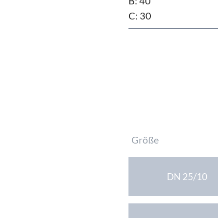
B: 40
C: 30
Pflichtfeld
Größe
DN 25/10