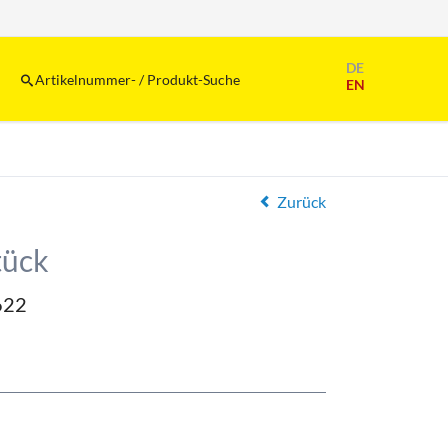
Navigation
DE
überspringen
Artikelnummer- / Produkt-Suche
EN
Zurück
tück
622