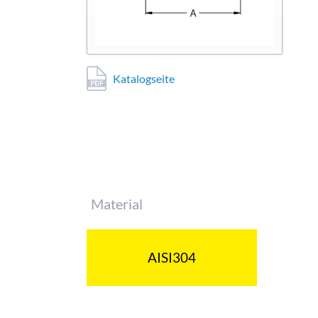
Katalogseite
Pflichtfeld
Material
AISI304