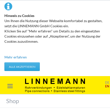
Hinweis zu Cookies
Um Ihnen die Nutzung dieser Webseite komfortabel zu gestalten,
setzt die LINNEMANN GmbH Cookies ein.
Klicken Sie auf "Mehr erfahren" um Details zu den eingesetzten
Cookies einzusehen oder auf „Akzeptieren“, um der Nutzung der
Cookies zuzustimmen.
Technisch erforderliche Cookies
Mehr erfahren
Diese Cookies speichern keine personenbezogenen Daten. Sie
werden verwendet um von Ihnen getätigte Aktionen, wie etwa das
ALLE AKZEPTIEREN
Festlegen Ihrer Datenschutzeinstellungen zu übernehmen.
Erforderliche Cookies akzeptieren
DE
EN
Marketing & Analyse
Beim Besuch unserer Website kann Ihr Surf-Verhalten statistisch
Shop
ausgewertet werden. Das geschieht vor allem mit Cookies und mit
sogenannten Analyseprogrammen. Die Analyse Ihres Surf-