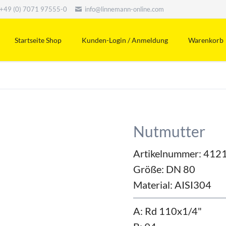
+49 (0) 7071 97555-0
info@linnemann-online.com
Startseite Shop
Kunden-Login / Anmeldung
Warenkorb
Nutmutter
Artikelnummer: 412
Größe:
DN 80
Material:
AISI304
A: Rd 110x1/4"