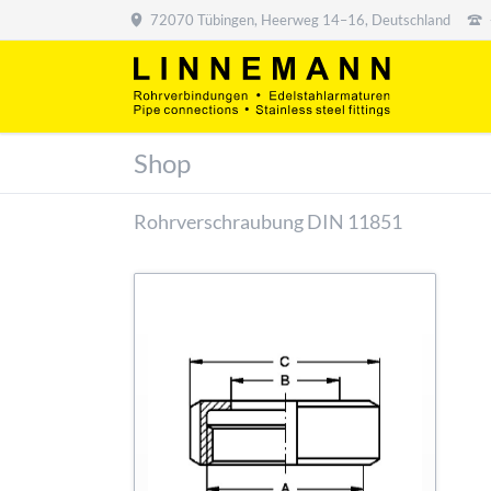
72070 Tübingen, Heerweg 14–16, Deutschland
Shop
Rohrverschraubung DIN 11851