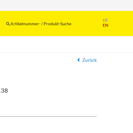
Navigation
DE
überspringen
Artikelnummer- / Produkt-Suche
EN
Zurück
138