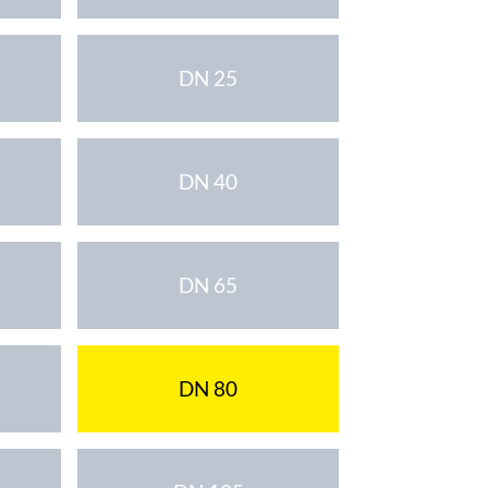
DN 25
DN 40
DN 65
DN 80