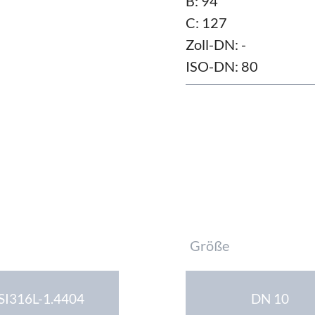
B: 94
C: 127
Zoll-DN: -
ISO-DN: 80
Pflichtfeld
Größe
SI316L-1.4404
DN 10