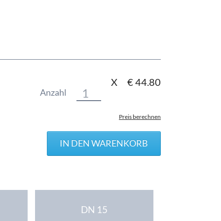
X
€
44.80
Anzahl
Preis berechnen
DN 15