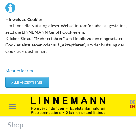
Hinweis zu Cookies
Um Ihnen die Nutzung dieser Webseite komfortabel zu gestalten,
setzt die LINNEMANN GmbH Cookies ein.
Klicken Sie auf "Mehr erfahren" um Details zu den eingesetzten
Cookies einzusehen oder auf „Akzeptieren“, um der Nutzung der
Cookies zuzustimmen.
Technisch erforderliche Cookies
Mehr erfahren
Diese Cookies speichern keine personenbezogenen Daten. Sie
werden verwendet um von Ihnen getätigte Aktionen, wie etwa das
ALLE AKZEPTIEREN
Festlegen Ihrer Datenschutzeinstellungen zu übernehmen.
Erforderliche Cookies akzeptieren
DE
EN
Marketing & Analyse
Beim Besuch unserer Website kann Ihr Surf-Verhalten statistisch
Shop
ausgewertet werden. Das geschieht vor allem mit Cookies und mit
sogenannten Analyseprogrammen. Die Analyse Ihres Surf-