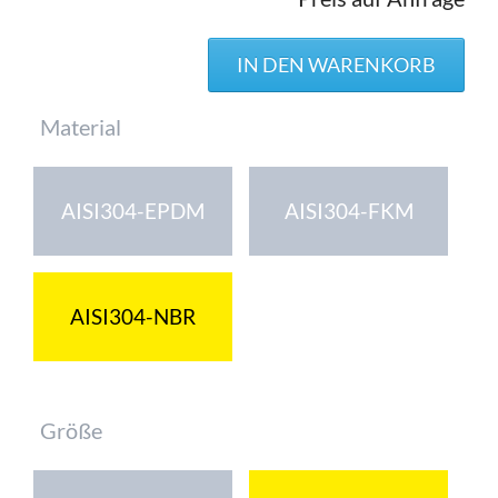
Pflichtfeld
Material
AISI304-EPDM
AISI304-FKM
AISI304-NBR
Pflichtfeld
Größe