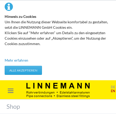
Hinweis zu Cookies
Um Ihnen die Nutzung dieser Webseite komfortabel zu gestalten,
setzt die LINNEMANN GmbH Cookies ein.
Klicken Sie auf "Mehr erfahren" um Details zu den eingesetzten
Cookies einzusehen oder auf „Akzeptieren“, um der Nutzung der
Cookies zuzustimmen.
Technisch erforderliche Cookies
Mehr erfahren
Diese Cookies speichern keine personenbezogenen Daten. Sie
werden verwendet um von Ihnen getätigte Aktionen, wie etwa das
ALLE AKZEPTIEREN
Festlegen Ihrer Datenschutzeinstellungen zu übernehmen.
Erforderliche Cookies akzeptieren
DE
EN
Marketing & Analyse
Beim Besuch unserer Website kann Ihr Surf-Verhalten statistisch
Shop
ausgewertet werden. Das geschieht vor allem mit Cookies und mit
sogenannten Analyseprogrammen. Die Analyse Ihres Surf-