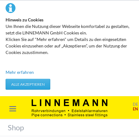
Hinweis zu Cookies
Um Ihnen die Nutzung dieser Webseite komfortabel zu gestalten,
setzt die LINNEMANN GmbH Cookies ein.
Klicken Sie auf "Mehr erfahren" um Details zu den eingesetzten
Cookies einzusehen oder auf „Akzeptieren“, um der Nutzung der
Cookies zuzustimmen.
Technisch erforderliche Cookies
Mehr erfahren
Diese Cookies speichern keine personenbezogenen Daten. Sie
werden verwendet um von Ihnen getätigte Aktionen, wie etwa das
ALLE AKZEPTIEREN
Festlegen Ihrer Datenschutzeinstellungen zu übernehmen.
Erforderliche Cookies akzeptieren
DE
EN
Marketing & Analyse
Beim Besuch unserer Website kann Ihr Surf-Verhalten statistisch
Shop
ausgewertet werden. Das geschieht vor allem mit Cookies und mit
sogenannten Analyseprogrammen. Die Analyse Ihres Surf-