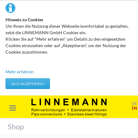
Hinweis zu Cookies
Um Ihnen die Nutzung dieser Webseite komfortabel zu gestalten,
setzt die LINNEMANN GmbH Cookies ein.
Klicken Sie auf "Mehr erfahren" um Details zu den eingesetzten
Cookies einzusehen oder auf „Akzeptieren“, um der Nutzung der
Cookies zuzustimmen.
Technisch erforderliche Cookies
Mehr erfahren
Diese Cookies speichern keine personenbezogenen Daten. Sie
werden verwendet um von Ihnen getätigte Aktionen, wie etwa das
ALLE AKZEPTIEREN
Festlegen Ihrer Datenschutzeinstellungen zu übernehmen.
Erforderliche Cookies akzeptieren
DE
EN
Marketing & Analyse
Beim Besuch unserer Website kann Ihr Surf-Verhalten statistisch
Shop
ausgewertet werden. Das geschieht vor allem mit Cookies und mit
sogenannten Analyseprogrammen. Die Analyse Ihres Surf-