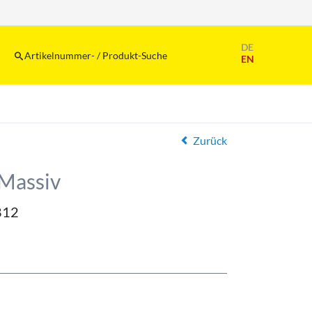
Navigation
DE
überspringen
Artikelnummer- / Produkt-Suche
EN
Zurück
-Massiv
812