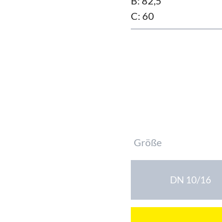
B: 82,5
C: 60
Pflichtfeld
Größe
DN 10/16