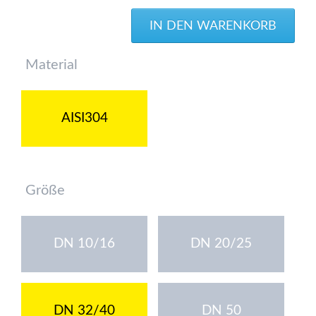
Pflichtfeld
Material
AISI304
Pflichtfeld
Größe
DN 10/16
DN 20/25
DN 32/40
DN 50