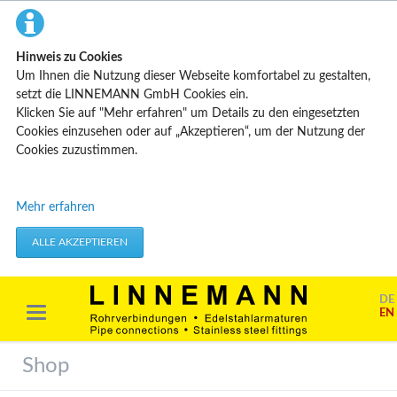
Hinweis zu Cookies
Um Ihnen die Nutzung dieser Webseite komfortabel zu gestalten,
setzt die LINNEMANN GmbH Cookies ein.
Klicken Sie auf "Mehr erfahren" um Details zu den eingesetzten
Cookies einzusehen oder auf „Akzeptieren“, um der Nutzung der
Cookies zuzustimmen.
Technisch erforderliche Cookies
Mehr erfahren
Diese Cookies speichern keine personenbezogenen Daten. Sie
werden verwendet um von Ihnen getätigte Aktionen, wie etwa das
ALLE AKZEPTIEREN
Festlegen Ihrer Datenschutzeinstellungen zu übernehmen.
Erforderliche Cookies akzeptieren
DE
EN
Marketing & Analyse
Beim Besuch unserer Website kann Ihr Surf-Verhalten statistisch
Shop
ausgewertet werden. Das geschieht vor allem mit Cookies und mit
sogenannten Analyseprogrammen. Die Analyse Ihres Surf-