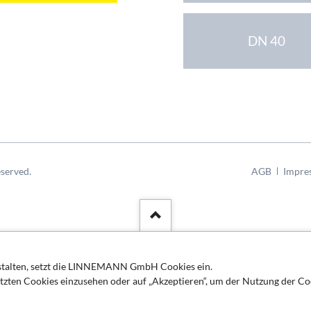
DN 40
Navigation
served.
AGB
Impre
überspringen
estalten, setzt die LINNEMANN GmbH Cookies ein.
etzten Cookies einzusehen oder auf „Akzeptieren“, um der Nutzung der Co