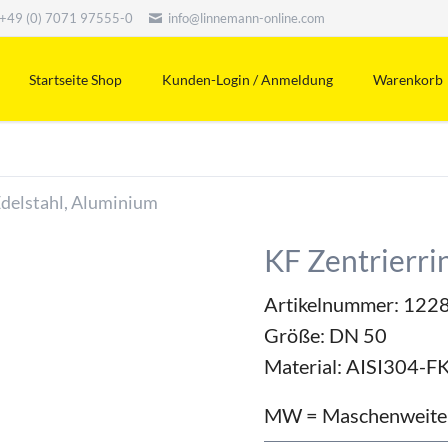
+49 (0) 7071 97555-0
info@linnemann-online.com
Startseite Shop
Kunden-Login / Anmeldung
Warenkorb
Edelstahl, Aluminium
KF Zentrierri
Artikelnummer: 122
Größe:
DN 50
Material:
AISI304-F
MW = Maschenweite