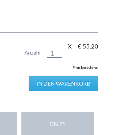
X
€
55.20
Anzahl
Preis berechnen
DN 25