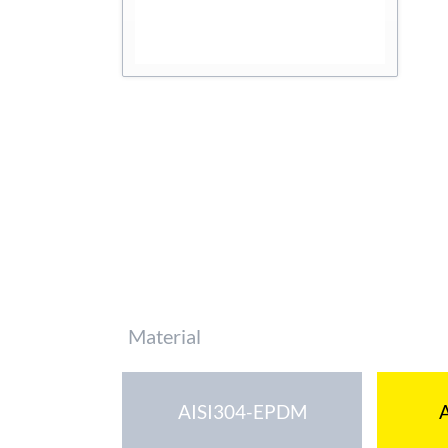
Pflichtfeld
Material
AISI304-EPDM