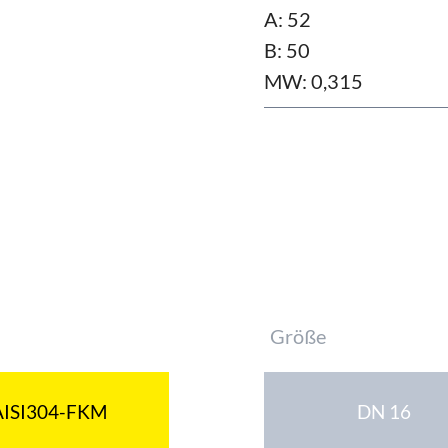
A: 52
B: 50
MW: 0,315
Pflichtfeld
Größe
AISI304-FKM
DN 16