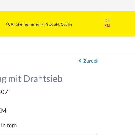
Navigation
DE
überspringen
Artikelnummer- / Produkt-Suche
EN
Zurück
ng mit Drahtsieb
807
KM
 in mm