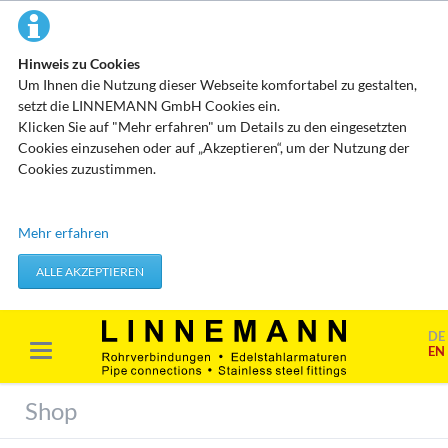
Hinweis zu Cookies
Um Ihnen die Nutzung dieser Webseite komfortabel zu gestalten,
setzt die LINNEMANN GmbH Cookies ein.
Klicken Sie auf "Mehr erfahren" um Details zu den eingesetzten
Cookies einzusehen oder auf „Akzeptieren“, um der Nutzung der
Cookies zuzustimmen.
Technisch erforderliche Cookies
Mehr erfahren
Diese Cookies speichern keine personenbezogenen Daten. Sie
werden verwendet um von Ihnen getätigte Aktionen, wie etwa das
ALLE AKZEPTIEREN
Festlegen Ihrer Datenschutzeinstellungen zu übernehmen.
Erforderliche Cookies akzeptieren
DE
EN
Marketing & Analyse
Beim Besuch unserer Website kann Ihr Surf-Verhalten statistisch
Shop
ausgewertet werden. Das geschieht vor allem mit Cookies und mit
sogenannten Analyseprogrammen. Die Analyse Ihres Surf-