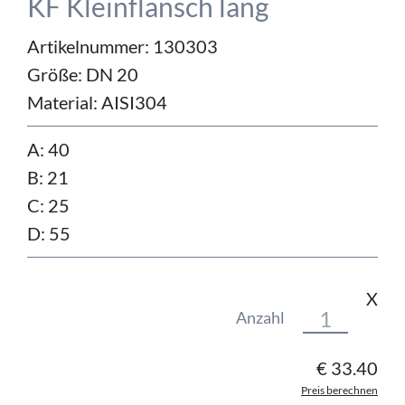
KF Kleinflansch lang
Artikelnummer: 130303
Größe:
DN 20
Material:
AISI304
A: 40
B: 21
C: 25
D: 55
X
Anzahl
€
33.40
Preis berechnen