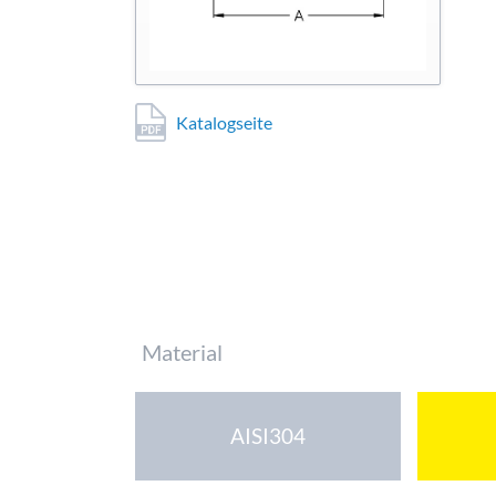
Katalogseite
Pflichtfeld
Material
AISI304