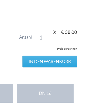
X
€
38.00
Anzahl
Preis berechnen
DN 16