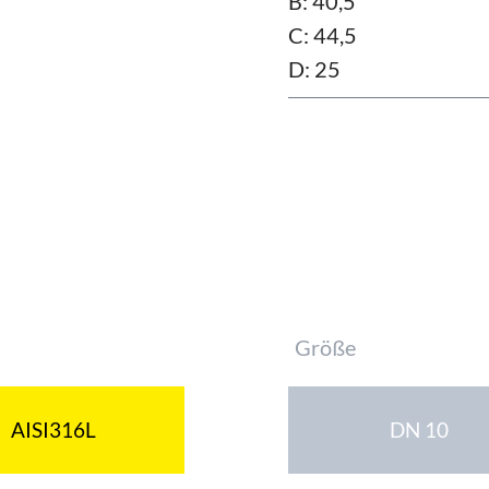
B: 40,5
C: 44,5
D: 25
Pflichtfeld
Größe
AISI316L
DN 10