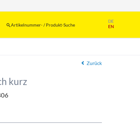
Navigation
DE
überspringen
Artikelnummer- / Produkt-Suche
EN
Zurück
ch kurz
306