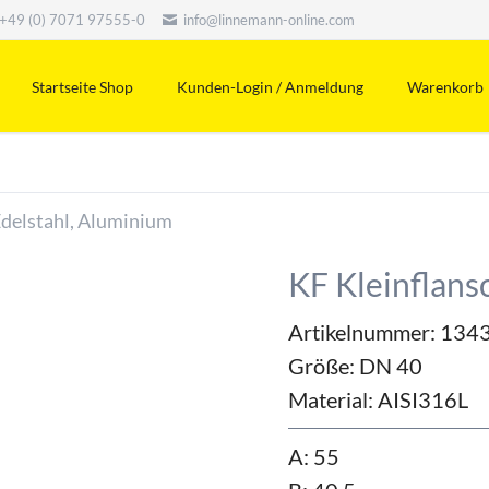
+49 (0) 7071 97555-0
info@linnemann-online.com
Startseite Shop
Kunden-Login / Anmeldung
Warenkorb
Edelstahl, Aluminium
KF Kleinflans
Artikelnummer: 134
Größe:
DN 40
Material:
AISI316L
A: 55