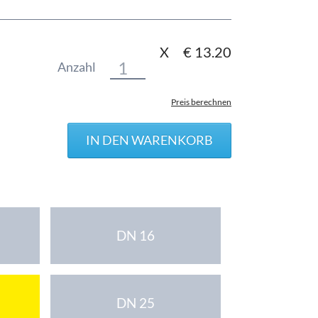
X
€
13.20
Anzahl
Preis berechnen
DN 16
DN 25