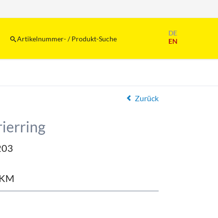
Navigation
DE
überspringen
Artikelnummer- / Produkt-Suche
EN
Zurück
ierring
203
FKM