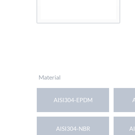
Pflichtfeld
Material
AISI304-EPDM
AISI304-NBR
A