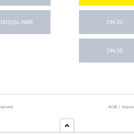
ISI316L-NBR
DN 32
DN 50
Navigation
served.
AGB
Impre
überspringen