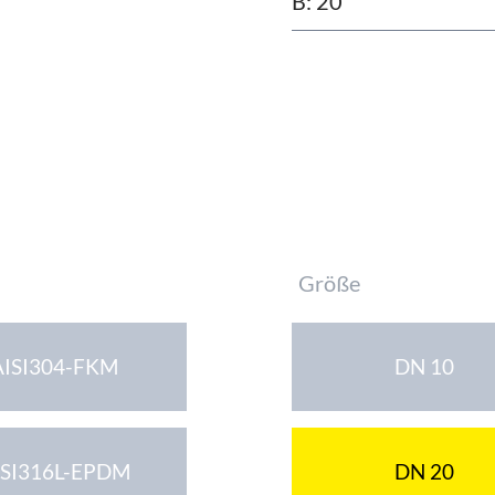
B: 20
Pflichtfeld
Größe
AISI304-FKM
DN 10
ISI316L-EPDM
DN 20