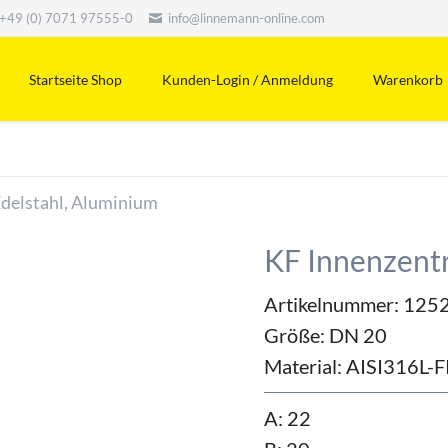
+49 (0) 7071 97555-0
info@linnemann-online.com
Startseite Shop
Kunden-Login / Anmeldung
Warenkorb
Edelstahl, Aluminium
KF Innenzentr
Artikelnummer: 125
Größe:
DN 20
Material:
AISI316L-
A: 22