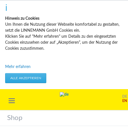
Hinweis zu Cookies
Um Ihnen die Nutzung dieser Webseite komfortabel zu gestalten,
setzt die LINNEMANN GmbH Cookies ein.
Klicken Sie auf "Mehr erfahren" um Details zu den eingesetzten
Cookies einzusehen oder auf „Akzeptieren“, um der Nutzung der
Cookies zuzustimmen.
Technisch erforderliche Cookies
Mehr erfahren
Diese Cookies speichern keine personenbezogenen Daten. Sie
werden verwendet um von Ihnen getätigte Aktionen, wie etwa das
ALLE AKZEPTIEREN
Festlegen Ihrer Datenschutzeinstellungen zu übernehmen.
Erforderliche Cookies akzeptieren
DE
EN
Marketing & Analyse
Beim Besuch unserer Website kann Ihr Surf-Verhalten statistisch
Shop
ausgewertet werden. Das geschieht vor allem mit Cookies und mit
sogenannten Analyseprogrammen. Die Analyse Ihres Surf-