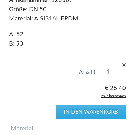
Artikelnummer: 125307
Größe:
DN 50
Material:
AISI316L-EPDM
A: 52
B: 50
X
Anzahl
€
25.40
Preis berechnen
Pflichtfeld
Material