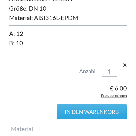
Größe:
DN 10
Material:
AISI316L-EPDM
A: 12
B: 10
X
Anzahl
€
6.00
Preis berechnen
Pflichtfeld
Material