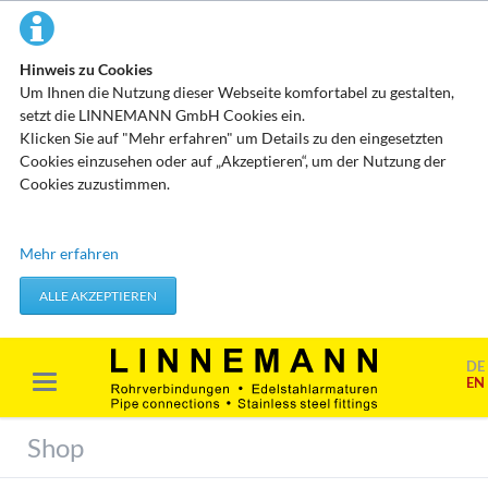
Hinweis zu Cookies
Um Ihnen die Nutzung dieser Webseite komfortabel zu gestalten,
setzt die LINNEMANN GmbH Cookies ein.
Klicken Sie auf "Mehr erfahren" um Details zu den eingesetzten
Cookies einzusehen oder auf „Akzeptieren“, um der Nutzung der
Cookies zuzustimmen.
Technisch erforderliche Cookies
Mehr erfahren
Diese Cookies speichern keine personenbezogenen Daten. Sie
werden verwendet um von Ihnen getätigte Aktionen, wie etwa das
ALLE AKZEPTIEREN
Festlegen Ihrer Datenschutzeinstellungen zu übernehmen.
Erforderliche Cookies akzeptieren
DE
EN
Marketing & Analyse
Beim Besuch unserer Website kann Ihr Surf-Verhalten statistisch
Shop
ausgewertet werden. Das geschieht vor allem mit Cookies und mit
sogenannten Analyseprogrammen. Die Analyse Ihres Surf-