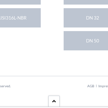
ISI316L-NBR
DN 32
DN 50
Navigation
served.
AGB
Impre
überspringen