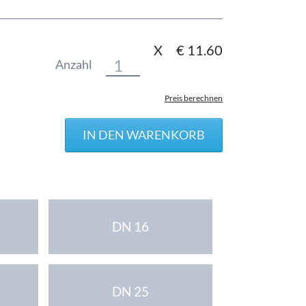
X
€
11.60
Anzahl
Preis berechnen
DN 16
DN 25