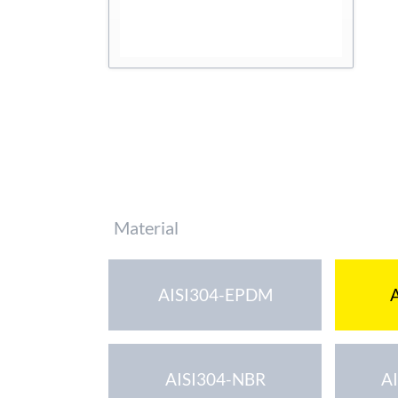
Pflichtfeld
Material
AISI304-EPDM
AISI304-NBR
A