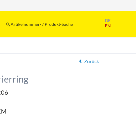
Navigation
DE
überspringen
Artikelnummer- / Produkt-Suche
EN
Zurück
ierring
206
KM