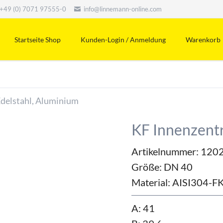
+49 (0) 7071 97555-0
info@linnemann-online.com
Startseite Shop
Kunden-Login / Anmeldung
Warenkorb
Edelstahl, Aluminium
KF Innenzentr
Artikelnummer: 120
Größe:
DN 40
Material:
AISI304-F
A: 41