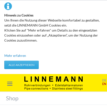
Hinweis zu Cookies
Um Ihnen die Nutzung dieser Webseite komfortabel zu gestalten,
setzt die LINNEMANN GmbH Cookies ein.
Klicken Sie auf "Mehr erfahren" um Details zu den eingesetzten
Cookies einzusehen oder auf „Akzeptieren“, um der Nutzung der
Cookies zuzustimmen.
Technisch erforderliche Cookies
Mehr erfahren
Diese Cookies speichern keine personenbezogenen Daten. Sie
werden verwendet um von Ihnen getätigte Aktionen, wie etwa das
ALLE AKZEPTIEREN
Festlegen Ihrer Datenschutzeinstellungen zu übernehmen.
Erforderliche Cookies akzeptieren
DE
EN
Marketing & Analyse
Beim Besuch unserer Website kann Ihr Surf-Verhalten statistisch
Shop
ausgewertet werden. Das geschieht vor allem mit Cookies und mit
sogenannten Analyseprogrammen. Die Analyse Ihres Surf-