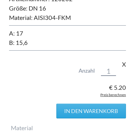
Größe:
DN 16
Material:
AISI304-FKM
A: 17
B: 15,6
X
Anzahl
€
5.20
Preis berechnen
Pflichtfeld
Material