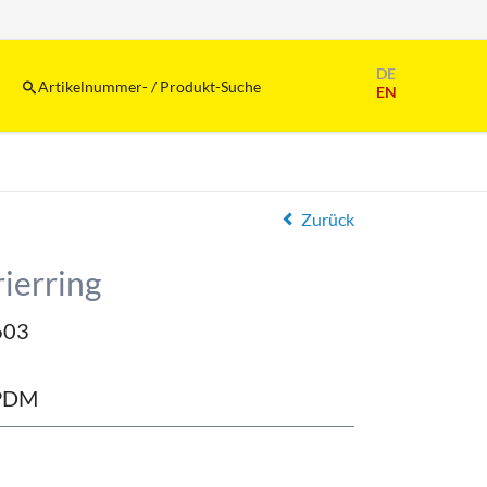
Navigation
DE
überspringen
Artikelnummer- / Produkt-Suche
EN
Zurück
ierring
603
EPDM