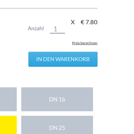
X
€
7.80
Anzahl
Preis berechnen
DN 16
DN 25