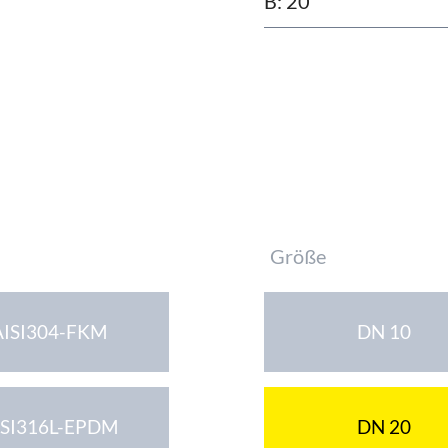
B: 20
Pflichtfeld
Größe
AISI304-FKM
DN 10
ISI316L-EPDM
DN 20