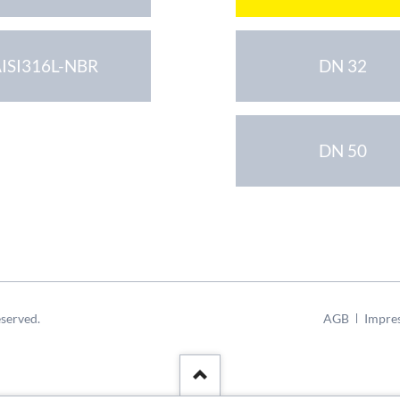
ISI316L-NBR
DN 32
DN 50
Navigation
served.
AGB
Impre
überspringen