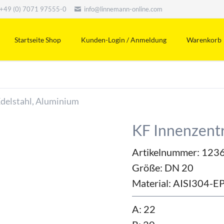
+49 (0) 7071 97555-0
info@linnemann-online.com
Startseite Shop
Kunden-Login / Anmeldung
Warenkorb
Edelstahl, Aluminium
KF Innenzentr
Artikelnummer: 123
Größe:
DN 20
Material:
AISI304-
A: 22