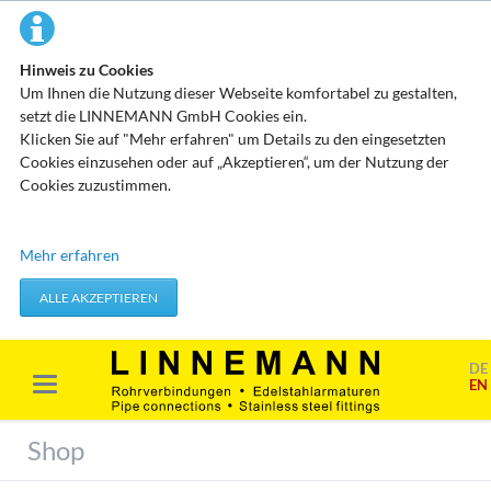
Hinweis zu Cookies
Um Ihnen die Nutzung dieser Webseite komfortabel zu gestalten,
setzt die LINNEMANN GmbH Cookies ein.
Klicken Sie auf "Mehr erfahren" um Details zu den eingesetzten
Cookies einzusehen oder auf „Akzeptieren“, um der Nutzung der
Cookies zuzustimmen.
Technisch erforderliche Cookies
Mehr erfahren
Diese Cookies speichern keine personenbezogenen Daten. Sie
werden verwendet um von Ihnen getätigte Aktionen, wie etwa das
ALLE AKZEPTIEREN
Festlegen Ihrer Datenschutzeinstellungen zu übernehmen.
Erforderliche Cookies akzeptieren
DE
EN
Marketing & Analyse
Beim Besuch unserer Website kann Ihr Surf-Verhalten statistisch
Shop
ausgewertet werden. Das geschieht vor allem mit Cookies und mit
sogenannten Analyseprogrammen. Die Analyse Ihres Surf-