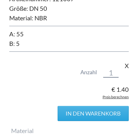
Größe:
DN 50
Material:
NBR
A: 55
B: 5
X
Anzahl
€
1.40
Preis berechnen
Pflichtfeld
Material