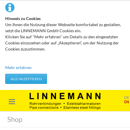
Hinweis zu Cookies
Um Ihnen die Nutzung dieser Webseite komfortabel zu gestalten,
setzt die LINNEMANN GmbH Cookies ein.
Klicken Sie auf "Mehr erfahren" um Details zu den eingesetzten
Cookies einzusehen oder auf „Akzeptieren“, um der Nutzung der
Cookies zuzustimmen.
Technisch erforderliche Cookies
Mehr erfahren
Diese Cookies speichern keine personenbezogenen Daten. Sie
werden verwendet um von Ihnen getätigte Aktionen, wie etwa das
ALLE AKZEPTIEREN
Festlegen Ihrer Datenschutzeinstellungen zu übernehmen.
Erforderliche Cookies akzeptieren
DE
EN
Marketing & Analyse
Beim Besuch unserer Website kann Ihr Surf-Verhalten statistisch
Shop
ausgewertet werden. Das geschieht vor allem mit Cookies und mit
sogenannten Analyseprogrammen. Die Analyse Ihres Surf-