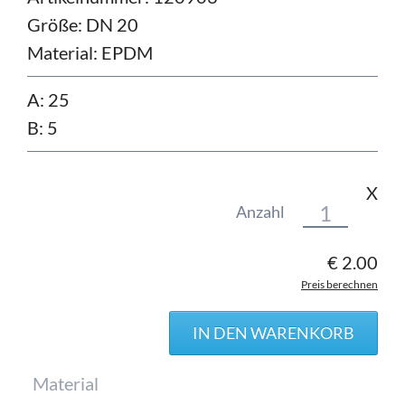
Größe:
DN 20
Material:
EPDM
A: 25
B: 5
X
Anzahl
€
2.00
Preis berechnen
Pflichtfeld
Material