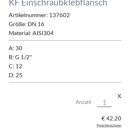
KF Einschraubklebflansch
Artikelnummer: 137602
Größe:
DN 16
Material:
AISI304
A: 30
B: G 1/2"
C: 12
D: 25
X
Anzahl
€
42.20
Preis berechnen