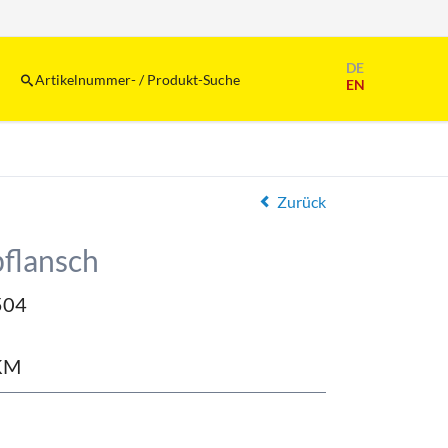
Navigation
DE
überspringen
Artikelnummer- / Produkt-Suche
EN
Zurück
flansch
504
KM