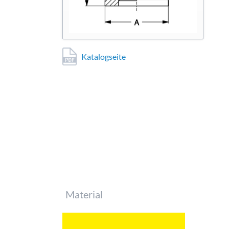
Katalogseite
Pflichtfeld
Material