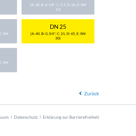
(A: 30, B: G 1/8", C: 5,5, D: 26, E: SW
13)
DN 25
 E: SW
(A: 40, B: G 3/4", C: 21, D: 45, E: SW
30)
 E: SW
Zurück
ssum
Datenschutz
Erklärung zur Barrierefreiheit