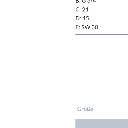
B: G 3/4"
C: 21
D: 45
E: SW 30
Pflichtfeld
Größe