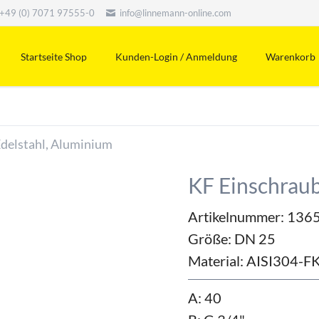
+49 (0) 7071 97555-0
info@linnemann-online.com
Startseite Shop
Kunden-Login / Anmeldung
Warenkorb
Edelstahl, Aluminium
KF Einschraub
Artikelnummer: 136
Größe:
DN 25
Material:
AISI304-F
A: 40